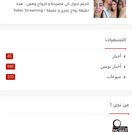
الحلم تحول الي فضيحة و الزواج وهمي.. هذه
حقيقة زواج رمزي و عفيفة / Video Streaming
التسميات
أخبار
45
أخبار تونس
846
منوعات
103
من نحن ؟