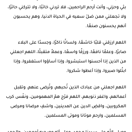
بثي وحزني، وأنت أرحم الراحمين، فلا تردني خائبًا، ولا تتركني حائرًا،
ولا تجعلني ممن ضلّ سعيه في الحياة الدنيا، وهم يحسبون
أنهم يحسنون صنعًا.
اللهم ارزقني قلبًا خاشعًا، ولسانًا ذاكرًا، وجسدًا على البلاء
صابرًا، وعلمًا نافعًا، ورزقًا واسعًا، وعملاً متقبلًا، اللهم اجعلني
من الذين إذا أحسنوا استبشروا، وإذا أساؤوا استغفروا، وإذا
ابتُلوا صبروا، وإذا أعطوا شكروا.
اللهم اجعلني من عبادك الذين تُحبهم، وتُرضى عنهم، وتقبل
أعمالهم، واغفر ذنوبهم، اللهم فرّج همّ المهمومين، ونفّس كرب
المكروبين، واقضِ الدين عن المدينين، واشفِ مرضانا ومرضى
المسلمين، وارحم موتانا وموتى المسلمين.