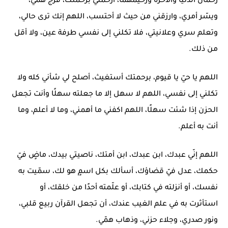
رحمان الدنيا والآخرة ورحيمهما، ارحمني برحمتك، فرّج همي،
ويسّر أمري، وارزقني من حيث لا أحتسب، اللهم إنك ترى حالي،
وتعلم سري وعلانيتي، فلا تكلني إلى نفسي طرفة عين، ولا أقل
من ذلك.
اللهم يا حيّ يا قيوم، برحمتك أستغيث، أصلح لي شأني كله ولا
تكلني إلى نفسي، اللهم لا سهل إلا ما جعلته سهلًا وأنت تجعل
الحزن إذا شئت سهلًا، اللهم اكفني ما أهمني، وما لا أعلم، وما
أنت به أعلم.
اللهم إنّي عبدك، ابن عبدك، ابن أمتك، ناصيتي بيدك، ماضٍ فيّ
حكمك، عدل فيّ قضاؤك، أسألك بكل اسمٍ هو لك، سمّيت به
نفسك، أو أنزلته في كتابك، أو علّمته أحدًا من خلقك، أو
استأثرت به في علم الغيب عندك، أن تجعل القرآن ربيع قلبي،
ونور صدري، وجلاء حزني، وذهاب همّي.