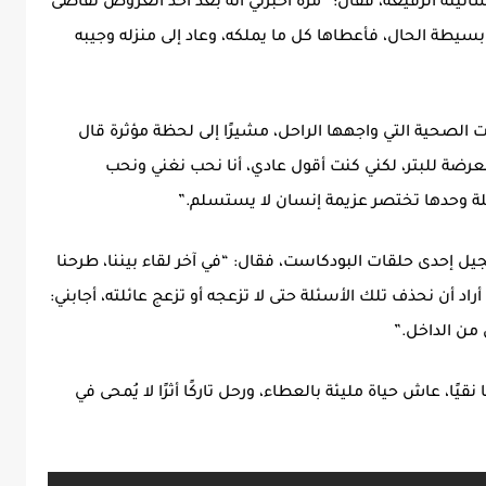
سانيته الرفيعة، فقال: “مرة أخبرني أنه بعد أحد العروض تقاضى
بسيطة الحال، فأعطاها كل ما يملكه، وعاد إلى منزله وجيبه
 الصحية التي واجهها الراحل، مشيرًا إلى لحظة مؤثرة قال
عرضة للبتر، لكني كنت أقول عادي، أنا نحب نغني ونحب
لجملة وحدها تختصر عزيمة إنسان لا يستسلم.”
يل إحدى حلقات البودكاست، فقال: “في آخر لقاء بيننا، طرحنا
أراد أن نحذف تلك الأسئلة حتى لا تزعجه أو تزعج عائلته، أجابني:
 من الداخل.”
يًا، عاش حياة مليئة بالعطاء، ورحل تاركًا أثرًا لا يُمحى في