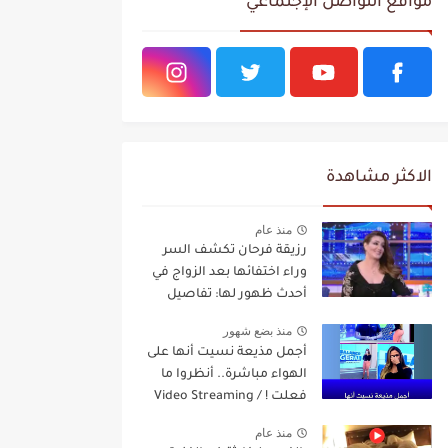
مواقع التواصل الإجتماعي
الاكثر مشاهدة
منذ عام
رزيقة فرحان تكشف السر
وراء اختفائها بعد الزواج في
أحدث ظهور لها: تفاصيل
مفاجئة Video Streaming
منذ بضع شهور
أجمل مذيعة نسيت أنها على
الهواء مباشرة.. أنظروا ما
فعلت ! / Video Streaming
منذ عام