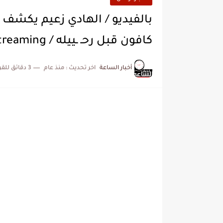
بالفيديو / الهادي زعيم يكشف ب
كافون قبل رحـ ـييله / Video Streaming
أخبار الساعة
اخر تحديث :
منذ عام
3 دقائق للقراءة