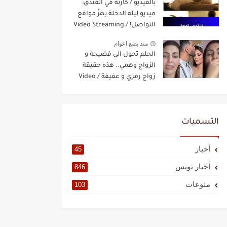
بالفيديو / كارثة في الفندق:
فيديو ليلة الدخلة يهزّ مواقع
التواصل! / Video Streaming
منذ بضع اعوام
الحلم تحول الي فضيحة و
الزواج وهمي.. هذه حقيقة
زواج رمزي و عفيفة / Video
Streaming
التسميات
أخبار
45
أخبار تونس
846
منوعات
103