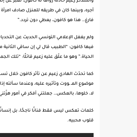
واستذكر زعيم حادثة رواها له كافون، تعبّر عن إن
أجره، وبينما كان في طريقه للمنزل صادف امرأة 
فارغ… هذا هو كافون، يعطي دون تردد.”
ولم يغفل الإعلامي التونسي الحديث عن التحديات
فيها كافون: “الطبيب قال لي إن ساقي الثانية م
الحياة.” وهو ما علّق عليه زعيم قائلًا: “تلك ا
كما تحدّث الهادي زعيم عن تأثر كافون خلال تسج
موضوع المـ ـووت وتأثيره عليه، وعندما سألته إذا 
لا، خلوها، بالعكس… جعلتني أفكر في أمور هزّتني
كلمات تعكس ليس فقط فنانًا ناجحًا، بل إنسانًا نق
قلوب محبيه.