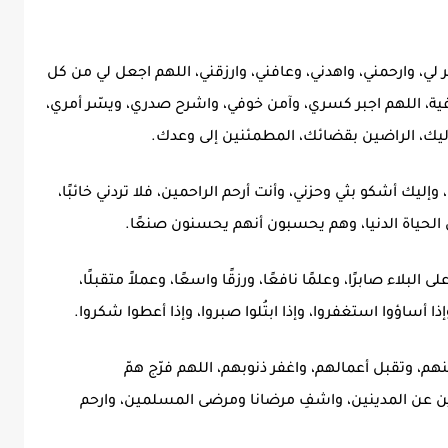
فر لي، وارحمني، واهدني، وعافني، وارزقني، اللهم اجعل لي من كل
فية، اللهم اجبر كسري، وآمن خوفي، واشرح صدري، ويسّر أمري،
ليك، الراضين بقضائك، المطمئنين إلى وعدك.
إليك أشكو بثي وحزني، وأنت أرحم الراحمين، فلا تردني خائبًا،
ي الحياة الدنيا، وهم يحسبون أنهم يحسنون صنعًا.
ى البلاء صابرًا، وعلمًا نافعًا، ورزقًا واسعًا، وعملاً متقبلًا،
ا أساؤوا استغفروا، وإذا ابتُلوا صبروا، وإذا أعطوا شكروا.
هم، وتقبل أعمالهم، واغفر ذنوبهم، اللهم فرّج همّ
ن عن المدينين، واشفِ مرضانا ومرضى المسلمين، وارحم