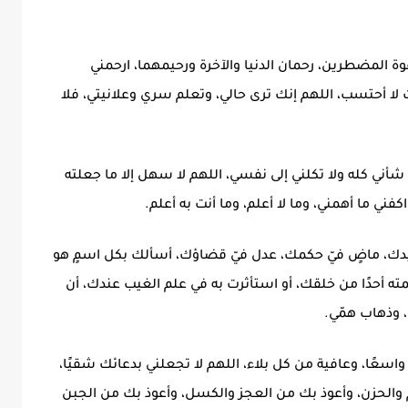
وة المضطرين، رحمان الدنيا والآخرة ورحيمهما، ارحمني
 لا أحتسب، اللهم إنك ترى حالي، وتعلم سري وعلانيتي، فلا
شأني كله ولا تكلني إلى نفسي، اللهم لا سهل إلا ما جعلته
ني ما أهمني، وما لا أعلم، وما أنت به أعلم.
 بيدك، ماضٍ فيّ حكمك، عدل فيّ قضاؤك، أسألك بكل اسمٍ هو
مته أحدًا من خلقك، أو استأثرت به في علم الغيب عندك، أن
، وذهاب همّي.
قًا واسعًا، وعافية من كل بلاء، اللهم لا تجعلني بدعائك شقيًا،
هم والحزن، وأعوذ بك من العجز والكسل، وأعوذ بك من الجبن