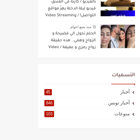
بالفيديو / كارثة في الفندق:
فيديو ليلة الدخلة يهزّ مواقع
التواصل! / Video Streaming
منذ بضع اعوام
الحلم تحول الي فضيحة و
الزواج وهمي.. هذه حقيقة
زواج رمزي و عفيفة / Video
Streaming
التسميات
أخبار
45
أخبار تونس
846
منوعات
103