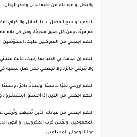
والبخل، وأعوذ بك من غلبة الدين وقهر الرجال.
اللهم يا واسع الفضل، يا ذا الجلال والإكرام، اغ
هم فرجًا، ومن كل ضيق مخرجًا، ومن كل بلاء عا
اللهم اجعلني من المتوكلين عليك، المفوّضين إ
اللهم إن ضاقت بي الدنيا بما رحبت، فأنت ملجئي، و
ولا تتركني حائرًا، ولا تجعلني ممن ضلّ سعيه ف
اللهم ارزقني قلبًا خاشعًا، ولسانًا ذاكرًا، وجسدًا عل
اللهم اجعلني من الذين إذا أحسنوا استبشروا، وإذ
اللهم اجعلني من عبادك الذين تُحبهم، وتُرضى عن
المهمومين، ونفّس كرب المكروبين، واقضِ الدي
موتانا وموتى المسلمين.