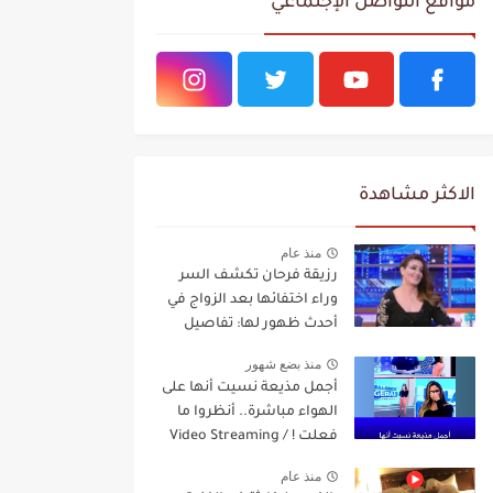
مواقع التواصل الإجتماعي
الاكثر مشاهدة
منذ عام
رزيقة فرحان تكشف السر
وراء اختفائها بعد الزواج في
أحدث ظهور لها: تفاصيل
مفاجئة Video Streaming
منذ بضع شهور
أجمل مذيعة نسيت أنها على
الهواء مباشرة.. أنظروا ما
فعلت ! / Video Streaming
منذ عام