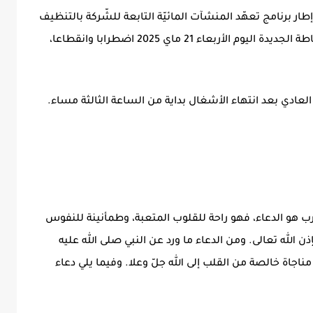
طار برنامج تعهّد المنشآت المائيّة التابعة للشّركة بالتنظيف
والتطهير، سيشهد توزيع الماء بمعتمدية مطماطة الجديدة اليوم الأربعاء 21 ماي 2025 اضطرابا وانقطاعا،
 العادي بعد انتهاء الأشغال بداية من الساعة الثالثة مساء.
كرب هو الدعاء، فهو راحة للقلوب المتعبة، وطمأنينة للنفوس
 الله تعالى. ومن الدعاء ما ورد عن النبي صلى الله عليه
اجاة خالصة من القلب إلى الله جلّ وعلا. وفيما يلي دعاء