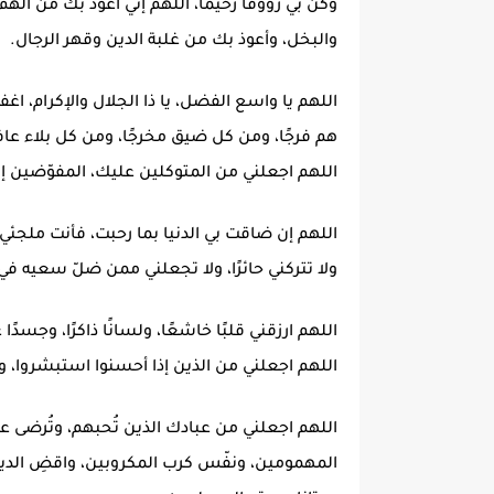
وكن بي رؤوفًا رحيمًا، اللهم إني أعوذ بك من ال
والبخل، وأعوذ بك من غلبة الدين وقهر الرجال.
اللهم يا واسع الفضل، يا ذا الجلال والإكرام، اغ
هم فرجًا، ومن كل ضيق مخرجًا، ومن كل بلاء عا
اللهم اجعلني من المتوكلين عليك، المفوّضين إ
اللهم إن ضاقت بي الدنيا بما رحبت، فأنت ملجئي، و
ولا تتركني حائرًا، ولا تجعلني ممن ضلّ سعيه ف
اللهم ارزقني قلبًا خاشعًا، ولسانًا ذاكرًا، وجسدًا عل
اللهم اجعلني من الذين إذا أحسنوا استبشروا، وإذ
اللهم اجعلني من عبادك الذين تُحبهم، وتُرضى عن
المهمومين، ونفّس كرب المكروبين، واقضِ الدي