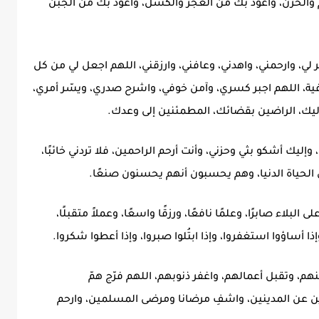
هم والحزن، وأعوذ بك من العجز والكسل، وأعوذ بك من الجبن
فر لي، وارحمني، واهدني، وعافني، وارزقني، اللهم اجعل لي من كل
فية، اللهم اجبر كسري، وآمن خوفي، واشرح صدري، ويسّر أمري،
ليك، الراضين بقضائك، المطمئنين إلى وعدك.
إليك أشكو بثي وحزني، وأنت أرحم الراحمين، فلا تردني خائبًا،
ي الحياة الدنيا، وهم يحسبون أنهم يحسنون صنعًا.
ى البلاء صابرًا، وعلمًا نافعًا، ورزقًا واسعًا، وعملاً متقبلًا،
ا أساؤوا استغفروا، وإذا ابتُلوا صبروا، وإذا أعطوا شكروا.
هم، وتقبل أعمالهم، واغفر ذنوبهم، اللهم فرّج همّ
ن عن المدينين، واشفِ مرضانا ومرضى المسلمين، وارحم