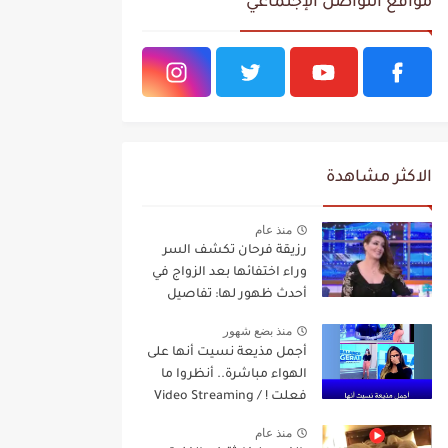
مواقع التواصل الإجتماعي
الاكثر مشاهدة
منذ عام
رزيقة فرحان تكشف السر
وراء اختفائها بعد الزواج في
أحدث ظهور لها: تفاصيل
مفاجئة Video Streaming
منذ بضع شهور
أجمل مذيعة نسيت أنها على
الهواء مباشرة.. أنظروا ما
فعلت ! / Video Streaming
منذ عام