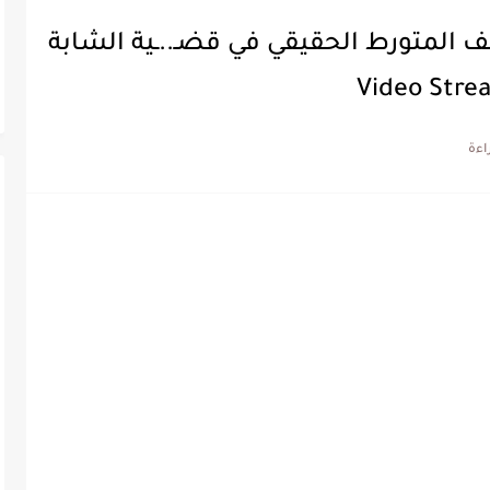
شف المتورط الحقيقي في قضـ..ـية الشابة