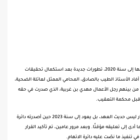
تشهد قضية الفتاة رحمة لحمر، التي تعود وقائعها إلى سنة 2020، تطورات جديدة بعد استكمال تحقيقات
فاد الأستاذ الطيب بالصادق، المحامي الممثل لعائلة الضحية،
لامي أن الأبحاث شملت 31 شخصًا من بينهم رجل الأعمال مهدي بن غربية، الذي صدرت في حقه
ن قبل محكمة التعقيب.
ووفق ما أوضحه الأستاذ بالصادق، فإن هذا القرار ليس حديث العهد، بل يعود إلى سنة 2023 حين أصدرته دائرة
 أدى إلى تعليقه مؤقتًا. وبعد مرور عامين، تم تأكيد القرار
 تنفيذ ما نصّت عليه دائرة الاتهام.