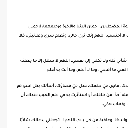
وة المضطرين، رحمان الدنيا والآخرة ورحيمهما، ارحمني
 لا أحتسب، اللهم إنك ترى حالي، وتعلم سري وعلانيتي، فلا
شأني كله ولا تكلني إلى نفسي، اللهم لا سهل إلا ما جعلته
ني ما أهمني، وما لا أعلم، وما أنت به أعلم.
 بيدك، ماضٍ فيّ حكمك، عدل فيّ قضاؤك، أسألك بكل اسمٍ هو
مته أحدًا من خلقك، أو استأثرت به في علم الغيب عندك، أن
، وذهاب همّي.
قًا واسعًا، وعافية من كل بلاء، اللهم لا تجعلني بدعائك شقيًا،