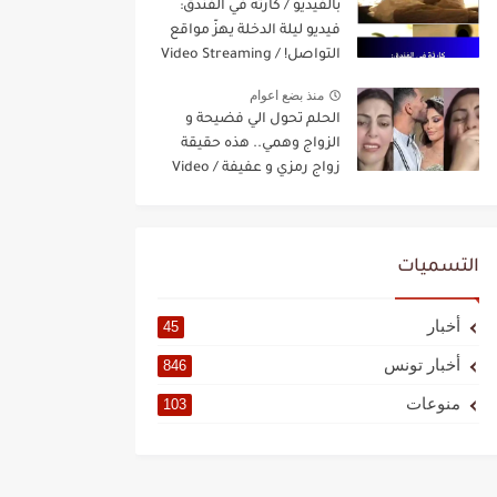
بالفيديو / كارثة في الفندق:
فيديو ليلة الدخلة يهزّ مواقع
التواصل! / Video Streaming
منذ بضع اعوام
الحلم تحول الي فضيحة و
الزواج وهمي.. هذه حقيقة
زواج رمزي و عفيفة / Video
Streaming
التسميات
أخبار
45
أخبار تونس
846
منوعات
103