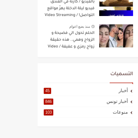
بالفيديو / كارثة في الفندق:
فيديو ليلة الدخلة يهزّ مواقع
التواصل! / Video Streaming
منذ بضع اعوام
الحلم تحول الي فضيحة و
الزواج وهمي.. هذه حقيقة
زواج رمزي و عفيفة / Video
Streaming
التسميات
أخبار
45
أخبار تونس
846
منوعات
103