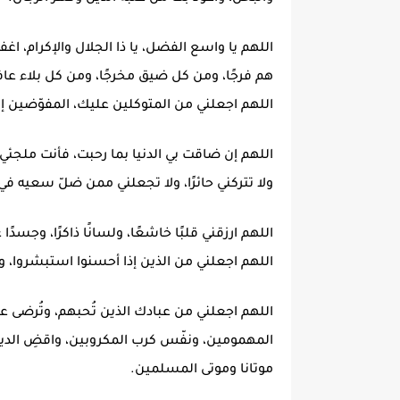
اللهم يا واسع الفضل، يا ذا الجلال والإكرام، اغ
هم فرجًا، ومن كل ضيق مخرجًا، ومن كل بلاء عا
اللهم اجعلني من المتوكلين عليك، المفوّضين إ
اللهم إن ضاقت بي الدنيا بما رحبت، فأنت ملجئي، و
ولا تتركني حائرًا، ولا تجعلني ممن ضلّ سعيه ف
اللهم ارزقني قلبًا خاشعًا، ولسانًا ذاكرًا، وجسدًا عل
اللهم اجعلني من الذين إذا أحسنوا استبشروا، وإذ
اللهم اجعلني من عبادك الذين تُحبهم، وتُرضى عن
المهمومين، ونفّس كرب المكروبين، واقضِ الدي
موتانا وموتى المسلمين.