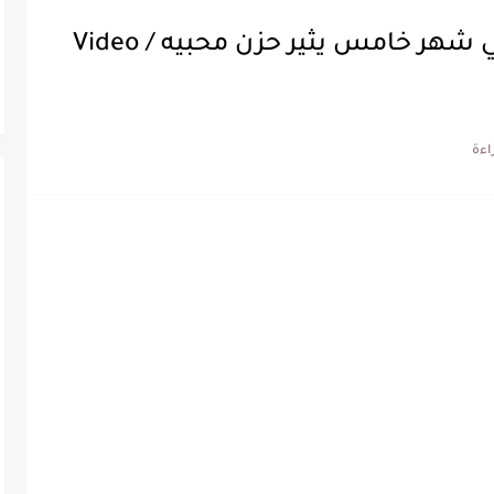
بالفيديو / زوجة كافون حامل في شهر خامس يثير حزن محبيه / Video