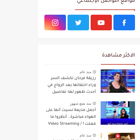
مواقع التواصل الإجتماعي
الاكثر مشاهدة
منذ عام
رزيقة فرحان تكشف السر
وراء اختفائها بعد الزواج في
أحدث ظهور لها: تفاصيل
مفاجئة Video Streaming
منذ بضع شهور
أجمل مذيعة نسيت أنها على
الهواء مباشرة.. أنظروا ما
فعلت ! / Video Streaming
منذ عام