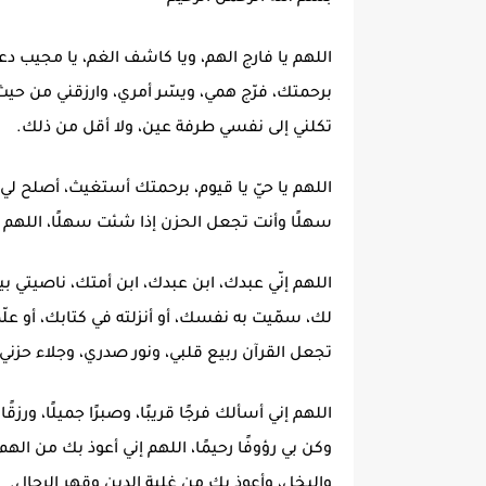
اللهم يا فارج الهم، ويا كاشف الغم، يا مجيب دع
برحمتك، فرّج همي، ويسّر أمري، وارزقني من حيث
تكلني إلى نفسي طرفة عين، ولا أقل من ذلك.
اللهم يا حيّ يا قيوم، برحمتك أستغيث، أصلح لي 
سهلًا وأنت تجعل الحزن إذا شئت سهلًا، اللهم اكف
اللهم إنّي عبدك، ابن عبدك، ابن أمتك، ناصيتي
لك، سمّيت به نفسك، أو أنزلته في كتابك، أو علّ
تجعل القرآن ربيع قلبي، ونور صدري، وجلاء حزني
اللهم إني أسألك فرجًا قريبًا، وصبرًا جميلًا، ورز
وكن بي رؤوفًا رحيمًا، اللهم إني أعوذ بك من ال
والبخل، وأعوذ بك من غلبة الدين وقهر الرجال.