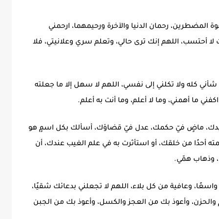
وة المضطرين، رحمان الدنيا والآخرة ورحيمهما، ارحمني
 لا أحتسب، اللهم إنك ترى حالي، وتعلم سري وعلانيتي، فلا
شأني كله ولا تكلني إلى نفسي، اللهم لا سهل إلا ما جعلته
ني ما أهمني، وما لا أعلم، وما أنت به أعلم.
 بيدك، ماضٍ فيّ حكمك، عدل فيّ قضاؤك، أسألك بكل اسمٍ هو
مته أحدًا من خلقك، أو استأثرت به في علم الغيب عندك، أن
، وذهاب همّي.
قًا واسعًا، وعافية من كل بلاء، اللهم لا تجعلني بدعائك شقيًا،
هم والحزن، وأعوذ بك من العجز والكسل، وأعوذ بك من الجبن