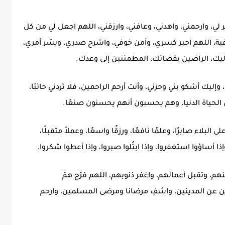
فر لي، وارحمني، واهدني، وعافني، وارزقني، اللهم اجعل لي من كل
فية، اللهم اجبر كسري، وآمن خوفي، واشرح صدري، ويسّر أمري،
ليك، الراضين بقضائك، المطمئنين إلى وعدك.
إليك أشكو بثي وحزني، وأنت أرحم الراحمين، فلا تردني خائبًا،
ي الحياة الدنيا، وهم يحسبون أنهم يحسنون صنعًا.
ى البلاء صابرًا، وعلمًا نافعًا، ورزقًا واسعًا، وعملاً متقبلًا،
ا أساؤوا استغفروا، وإذا ابتُلوا صبروا، وإذا أعطوا شكروا.
هم، وتقبل أعمالهم، واغفر ذنوبهم، اللهم فرّج همّ
ن عن المدينين، واشفِ مرضانا ومرضى المسلمين، وارحم