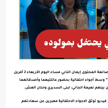
احتفل الممثل الكوميدي كريم الغربي وزوجته صانعة المحتوى إيمان النابي مساء اليوم الأربعاء 2 أفريل
ربي” وسط أجواء احتفالية بحضور عائلتيهما وأصدقائهما
من بينهم نعيمة الجاني، لبنى السديري وحنان العش.
يديو توثق الاجواء الاحتفالية معبرين عن سعادتهم