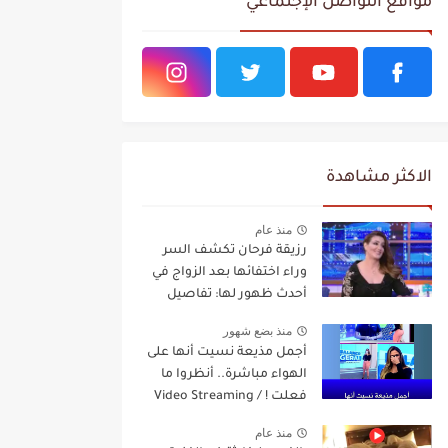
مواقع التواصل الإجتماعي
الاكثر مشاهدة
منذ عام
رزيقة فرحان تكشف السر
وراء اختفائها بعد الزواج في
أحدث ظهور لها: تفاصيل
مفاجئة Video Streaming
منذ بضع شهور
أجمل مذيعة نسيت أنها على
الهواء مباشرة.. أنظروا ما
فعلت ! / Video Streaming
منذ عام