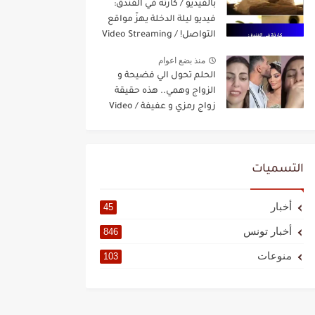
بالفيديو / كارثة في الفندق:
فيديو ليلة الدخلة يهزّ مواقع
التواصل! / Video Streaming
منذ بضع اعوام
الحلم تحول الي فضيحة و
الزواج وهمي.. هذه حقيقة
زواج رمزي و عفيفة / Video
Streaming
التسميات
أخبار
45
أخبار تونس
846
منوعات
103