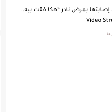
ن إصابتها بمرض نادر “هكا فقت بيه..