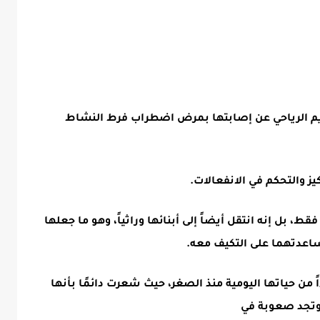
يم الرياحي عن إصابتها بمرض اضطراب فرط النشاط
ز والتحكم في الانفعالات.
ط، بل إنه انتقل أيضاً إلى أبنائها وراثياً، وهو ما جعلها
اعدتهما على التكيف معه.
من حياتها اليومية منذ الصغر، حيث شعرت دائمًا بأنها
 وتجد صعوبة في