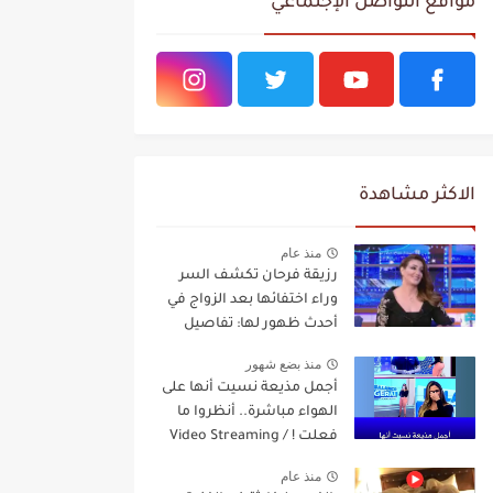
مواقع التواصل الإجتماعي
الاكثر مشاهدة
منذ عام
رزيقة فرحان تكشف السر
وراء اختفائها بعد الزواج في
أحدث ظهور لها: تفاصيل
مفاجئة Video Streaming
منذ بضع شهور
أجمل مذيعة نسيت أنها على
الهواء مباشرة.. أنظروا ما
فعلت ! / Video Streaming
منذ عام