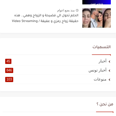
منذ بضع اعوام
الحلم تحول الي فضيحة و الزواج وهمي.. هذه
حقيقة زواج رمزي و عفيفة / Video Streaming
التسميات
أخبار
45
أخبار تونس
846
منوعات
103
من نحن ؟