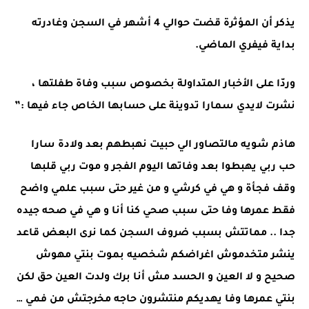
يذكر أن المؤثرة قضت حوالي 4 أشهر في السجن وغادرته
بداية فيفري الماضي.
وردّا على الأخبار المتداولة بخصوص سبب وفاة طفلتها ،
نشرت لايدي سمارا تدوينة على حسابها الخاص جاء فيها :”
هاذم شويه مالتصاور الي حبيت نهبطهم بعد ولادة سارا
حب ربي يهبطوا بعد وفاتها اليوم الفجر و موت ربي قلبها
وقف فجأة و هي في كرشي و من غير حتى سبب علمي واضح
فقط عمرها وفا حتى سبب صحي كنا أنا و هي في صحه جيده
جدا .. مماتتش بسبب ضروف السجن كما نرى البعض قاعد
ينشر متخدموش اغراضكم شخصيه بموت بنتي مهوش
صحيح و لا العين و الحسد مش أنا برك ولدت العين حق لكن
بنتي عمرها وفا يهديكم منتشرون حاجه مخرجتش من فمي …