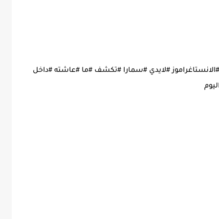
#الانستاغراموز #لايدي #سمارا #تكشف #ما #عاشته #داخل
ليوم