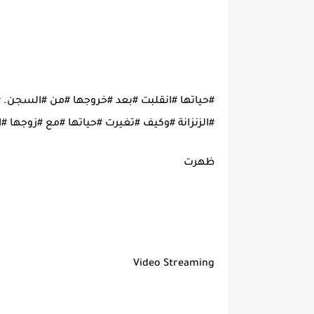
#حياتها #انقلبت #بعد #خروجها #من #السجن. 
#الزنزانة #وكيف #تغيرت #حياتها #مع #زوجها #ا
ظهرت
Video Streaming