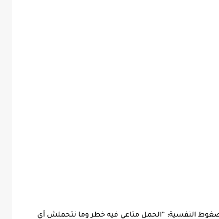
لضغوط النفسية: “الحمل متاعي فيه خطر وما نتحملش أي