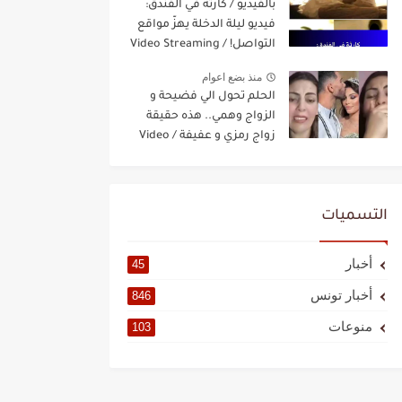
بالفيديو / كارثة في الفندق:
فيديو ليلة الدخلة يهزّ مواقع
التواصل! / Video Streaming
منذ بضع اعوام
الحلم تحول الي فضيحة و
الزواج وهمي.. هذه حقيقة
زواج رمزي و عفيفة / Video
Streaming
التسميات
أخبار
45
أخبار تونس
846
منوعات
103