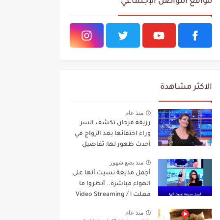
مواقع التواصل الإجتماعي
الاكثر مشاهدة
منذ عام
رزيقة فرحان تكشف السر
وراء اختفائها بعد الزواج في
أحدث ظهور لها: تفاصيل
مفاجئة Video Streaming
منذ بضع شهور
أجمل مذيعة نسيت أنها على
الهواء مباشرة.. أنظروا ما
فعلت ! / Video Streaming
منذ عام