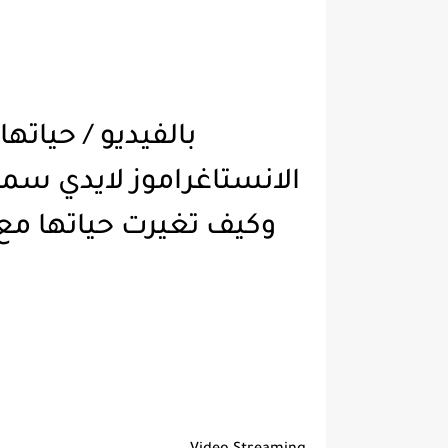
بالفيديو / حياته
الانستاغراموز لايدي سما
وكيف تغيرت حياتها مع زوجها اليو