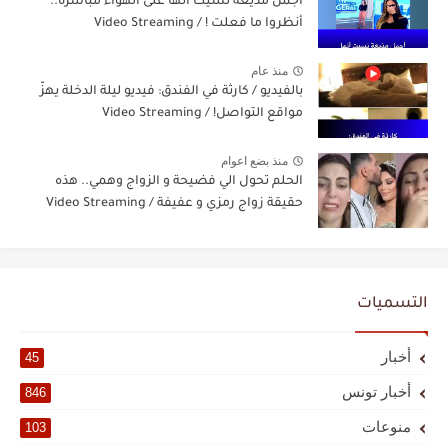
أجمل مذيعة نسيت أنها على الهواء مباشرة..
أنظروا ما فعلت ! / Video Streaming
منذ عام
بالفيديو / كارثة في الفندق: فيديو ليلة الدخلة يهزّ
مواقع التواصل! / Video Streaming
منذ بضع اعوام
الحلم تحول الي فضيحة و الزواج وهمي.. هذه
حقيقة زواج رمزي و عفيفة / Video Streaming
التسميات
أخبار
45
أخبار تونس
846
منوعات
103