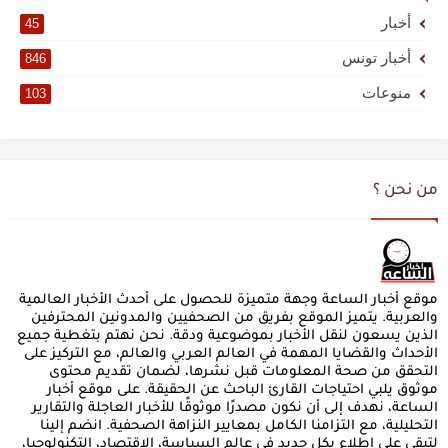
أخبار
45
أخبار تونس
846
منوعات
103
من نحن ؟
موقع أخبار الساعة وجهة متميزة للحصول على أحدث الأخبار العالمية
والعربية. يتميز الموقع بفريق من الصحفيين والمدونين المحترفين
الذين يسعون لنقل الأخبار بموضوعية ودقة. نحن نهتم بتغطية جميع
الأحداث والقضايا المهمة في العالم العربي والعالم، مع التركيز على
التحقق من صحة المعلومات قبل نشرها، لضمان تقديم محتوى
موثوق يلبي احتياجات القارئ الباحث عن الحقيقة. على موقع أخبار
الساعة، نهدف إلى أن نكون مصدرًا موثوقًا للأخبار العاجلة والتقارير
التحليلية، مع التزامنا الكامل بمعايير النزاهة الصحفية. انضم إلينا
لتبقى على اطلاع بكل جديد في عالم السياسة، الاقتصاد، التكنولوجيا،