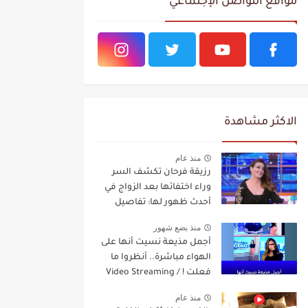
مواقع التواصل الإجتماعي
الاكثر مشاهدة
منذ عام
رزيقة فرحان تكشف السر
وراء اختفائها بعد الزواج في
أحدث ظهور لها: تفاصيل
مفاجئة Video Streaming
منذ بضع شهور
أجمل مذيعة نسيت أنها على
الهواء مباشرة.. أنظروا ما
فعلت ! / Video Streaming
منذ عام