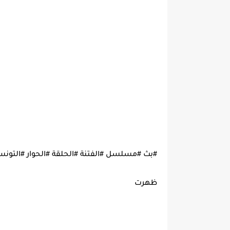
#بث #مسلسل #الفتنة #الحلقة #الحوار #التون
ظهرت