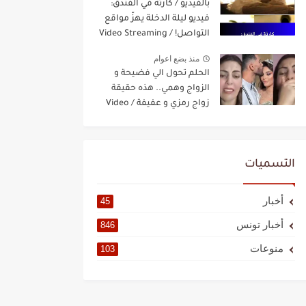
بالفيديو / كارثة في الفندق:
فيديو ليلة الدخلة يهزّ مواقع
التواصل! / Video Streaming
منذ بضع اعوام
الحلم تحول الي فضيحة و
الزواج وهمي.. هذه حقيقة
زواج رمزي و عفيفة / Video
Streaming
التسميات
أخبار
45
أخبار تونس
846
منوعات
103