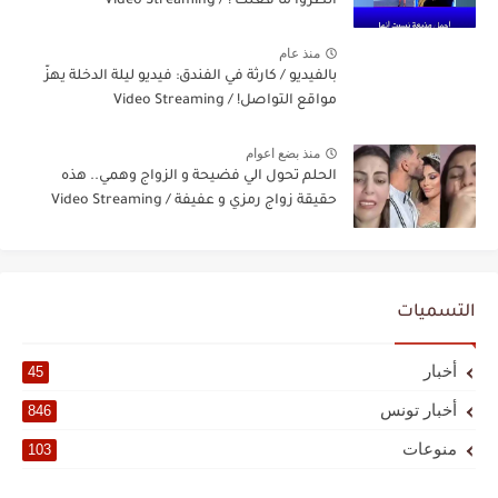
أنظروا ما فعلت ! / Video Streaming
منذ عام
بالفيديو / كارثة في الفندق: فيديو ليلة الدخلة يهزّ
مواقع التواصل! / Video Streaming
منذ بضع اعوام
الحلم تحول الي فضيحة و الزواج وهمي.. هذه
حقيقة زواج رمزي و عفيفة / Video Streaming
التسميات
أخبار
45
أخبار تونس
846
منوعات
103