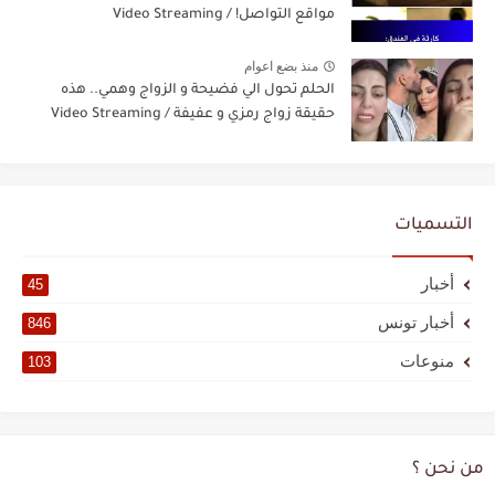
مواقع التواصل! / Video Streaming
منذ بضع اعوام
الحلم تحول الي فضيحة و الزواج وهمي.. هذه
حقيقة زواج رمزي و عفيفة / Video Streaming
التسميات
أخبار
45
أخبار تونس
846
منوعات
103
من نحن ؟