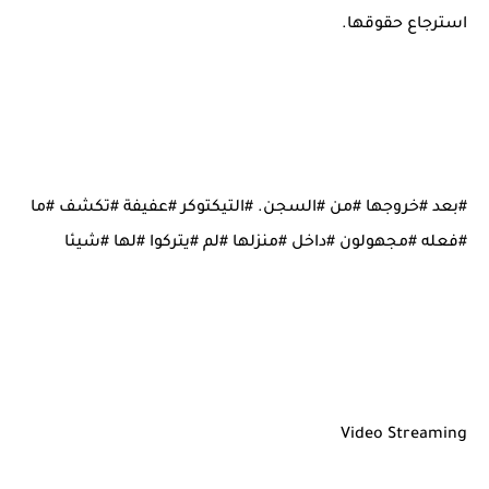
استرجاع حقوقها.
#بعد #خروجها #من #السجن. #التيكتوكر #عفيفة #تكشف #ما
#فعله #مجهولون #داخل #منزلها #لم #يتركوا #لها #شيئا
Video Streaming