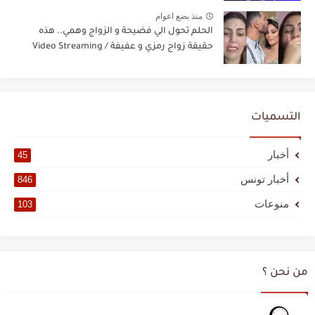
منذ بضع اعوام
الحلم تحول الي فضيحة و الزواج وهمي.. هذه
حقيقة زواج رمزي و عفيفة / Video Streaming
التسميات
أخبار
45
أخبار تونس
846
منوعات
103
من نحن ؟