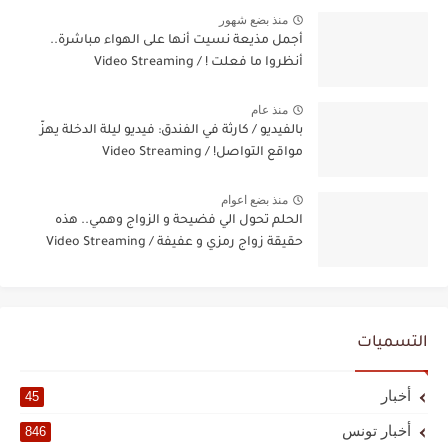
منذ بضع شهور
أجمل مذيعة نسيت أنها على الهواء مباشرة..
أنظروا ما فعلت ! / Video Streaming
منذ عام
بالفيديو / كارثة في الفندق: فيديو ليلة الدخلة يهزّ
مواقع التواصل! / Video Streaming
منذ بضع اعوام
الحلم تحول الي فضيحة و الزواج وهمي.. هذه
حقيقة زواج رمزي و عفيفة / Video Streaming
التسميات
أخبار
45
أخبار تونس
846