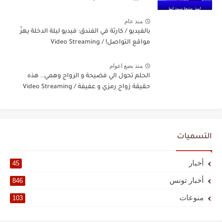
منذ عام
بالفيديو / كارثة في الفندق: فيديو ليلة الدخلة يهزّ
مواقع التواصل! / Video Streaming
منذ بضع اعوام
الحلم تحول الي فضيحة و الزواج وهمي.. هذه
حقيقة زواج رمزي و عفيفة / Video Streaming
التسميات
أخبار
45
أخبار تونس
846
منوعات
103