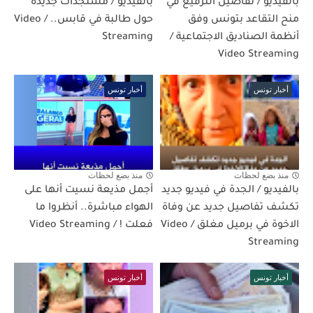
بالفيديو / تفاصيل الترفيع في
بالفيديو / مستجدات جديدة
منح التقاعد بتونس وفق
حول طالبة في قابس.. / Video
أنظمة الصناديق الاجتماعية /
Streaming
Video Streaming
أخبار تونس
أخبار تونس
منذ بضع لحظات
منذ بضع لحظات
بالفيديو / الجدة في فيديو جديد
أجمل مذيعة نسيت أنها على
تكشف تفاصيل جديد عن وفاة
الهواء مباشرة.. أنظروا ما
الاخوة في برميل مغلق / Video
فعلت ! / Video Streaming
Streaming
أخبار تونس
أخبار تونس