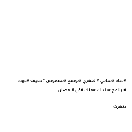
#قناة #سامي #الفهري #توضح #بخصوص #حقيقة #عودة
#برنامج #دليلك #ملك #في #رمضان
ظهرت