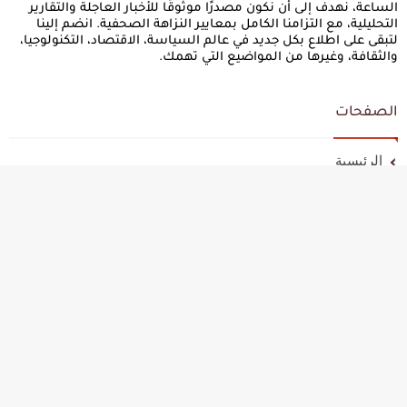
الساعة، نهدف إلى أن نكون مصدرًا موثوقًا للأخبار العاجلة والتقارير
التحليلية، مع التزامنا الكامل بمعايير النزاهة الصحفية. انضم إلينا
لتبقى على اطلاع بكل جديد في عالم السياسة، الاقتصاد، التكنولوجيا،
والثقافة، وغيرها من المواضيع التي تهمك.
الصفحات
الرئيسية
سياسة الخصوصية
اتفاقية الاستخدام
من نحن
إتصل بنا
جميع الحقوق محفوظة ©
أخبار الساعة - آخر و اهم الاخبار العربية و
العالمية