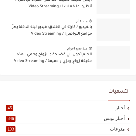
أجمل مذيعة نسيت أنها على الهواء مباشرة..
أنظروا ما فعلت ! / Video Streaming
منذ عام
بالفيديو / كارثة في الفندق: فيديو ليلة الدخلة يهزّ
مواقع التواصل! / Video Streaming
منذ بضع اعوام
الحلم تحول الي فضيحة و الزواج وهمي.. هذه
حقيقة زواج رمزي و عفيفة / Video Streaming
التسميات
أخبار
45
أخبار تونس
846
منوعات
103