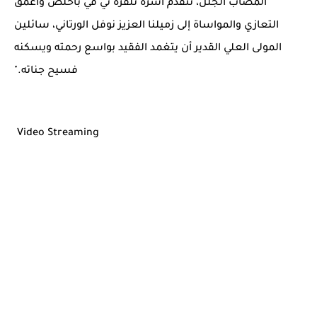
المصاب الجلل، تتقدم أسرة تلفزة تي في بأخلص وأعمق
التعازي والمواساة إلى زميلنا العزيز نوفل الورتاني، سائلين
المولى العلي القدير أن يتغمد الفقيد بواسع رحمته ويسكنه
فسيح جناته."
Video Streaming