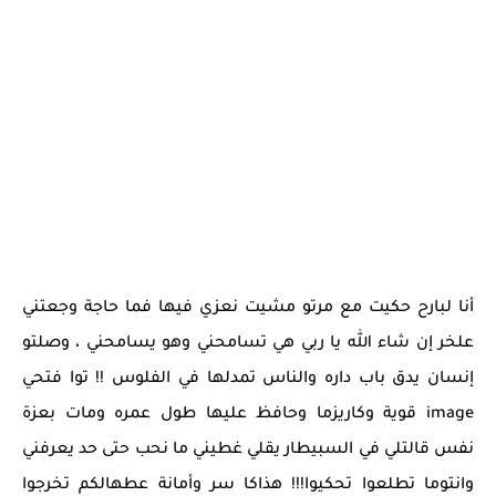
أنا لبارح حكيت مع مرتو مشيت نعزي فيها فما حاجة وجعتني
علخر إن شاء الله يا ربي هي تسامحني وهو يسامحني ، وصلتو
إنسان يدق باب داره والناس تمدلها في الفلوس !! توا فتحي
image قوية وكاريزما وحافظ عليها طول عمره ومات بعزة
نفس قالتلي في السبيطار يقلي غطيني ما نحب حتى حد يعرفني
وانتوما تطلعوا تحكيوا!!! هذاكا سر وأمانة عطهالكم تخرجوا