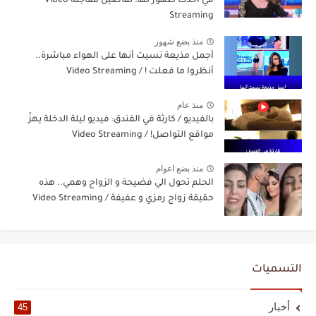
في أحدث ظهور لها: تفاصيل مفاجئة Video
Streaming
منذ بضع شهور
أجمل مذيعة نسيت أنها على الهواء مباشرة..
أنظروا ما فعلت ! / Video Streaming
منذ عام
بالفيديو / كارثة في الفندق: فيديو ليلة الدخلة يهزّ
مواقع التواصل! / Video Streaming
منذ بضع اعوام
الحلم تحول الي فضيحة و الزواج وهمي.. هذه
حقيقة زواج رمزي و عفيفة / Video Streaming
التسميات
أخبار
45