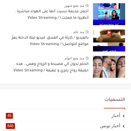
منذ بضع شهور
أجمل مذيعة نسيت أنها على الهواء مباشرة..
أنظروا ما فعلت ! / Video Streaming
منذ عام
بالفيديو / كارثة في الفندق: فيديو ليلة الدخلة يهزّ
مواقع التواصل! / Video Streaming
منذ بضع اعوام
الحلم تحول الي فضيحة و الزواج وهمي.. هذه
حقيقة زواج رمزي و عفيفة / Video Streaming
التسميات
أخبار
45
أخبار تونس
846