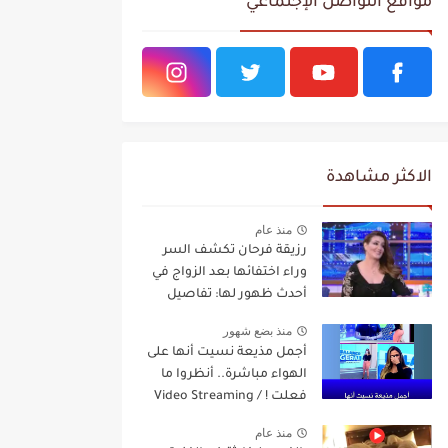
مواقع التواصل الإجتماعي
الاكثر مشاهدة
منذ عام
رزيقة فرحان تكشف السر
وراء اختفائها بعد الزواج في
أحدث ظهور لها: تفاصيل
مفاجئة Video Streaming
منذ بضع شهور
أجمل مذيعة نسيت أنها على
الهواء مباشرة.. أنظروا ما
فعلت ! / Video Streaming
منذ عام