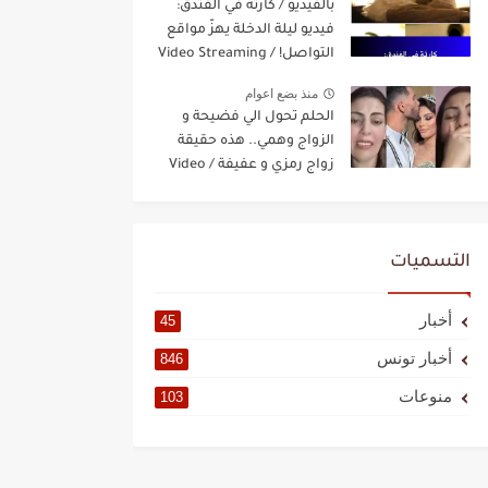
بالفيديو / كارثة في الفندق:
فيديو ليلة الدخلة يهزّ مواقع
التواصل! / Video Streaming
منذ بضع اعوام
الحلم تحول الي فضيحة و
الزواج وهمي.. هذه حقيقة
زواج رمزي و عفيفة / Video
Streaming
التسميات
أخبار
45
أخبار تونس
846
منوعات
103