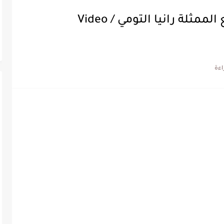
بالفيديو البقاء لله الموت يفجع الممثلة رانيا التومي / Video