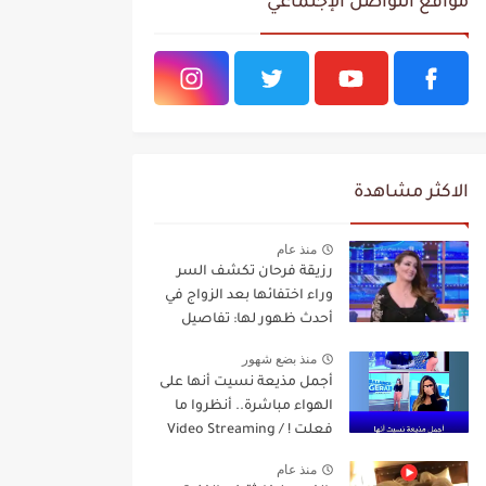
مواقع التواصل الإجتماعي
الاكثر مشاهدة
منذ عام
رزيقة فرحان تكشف السر
وراء اختفائها بعد الزواج في
أحدث ظهور لها: تفاصيل
مفاجئة Video Streaming
منذ بضع شهور
أجمل مذيعة نسيت أنها على
الهواء مباشرة.. أنظروا ما
فعلت ! / Video Streaming
منذ عام