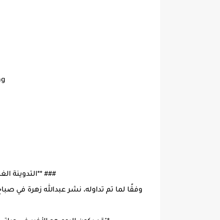
ng
### **التدوينة ا
وفقًا لما تم تداوله، نشر عبدالله زهرة في ص