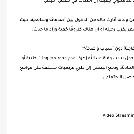
تي، سامحوني جميعًا إن أخطأت في حقكم. أحبكم."*
 وفاته أثارت حالة من الذهول بين أصدقائه ومتابعيه، حيث
شعر بقرب رحيله أو أن هناك ظروفًا خفية وراء ما حدث.
فاجئة دون أسباب واضحة**
ول سبب وفاة عبدالله زهرة. عدم وجود معلومات طبية أو
لحادثة، ودفع البعض إلى طرح فرضيات مختلفة على مواقع
واصل الاجتماعي.
Video Streami