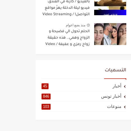
بالفيديو / كارثة في الفندق:
فيديو ليلة الدخلة يهزّ مواقع
التواصل! / Video Streaming
منذ بضع اعوام
الحلم تحول الي فضيحة و
الزواج وهمي.. هذه حقيقة
زواج رمزي و عفيفة / Video
Streaming
التسميات
أخبار
45
أخبار تونس
846
منوعات
103