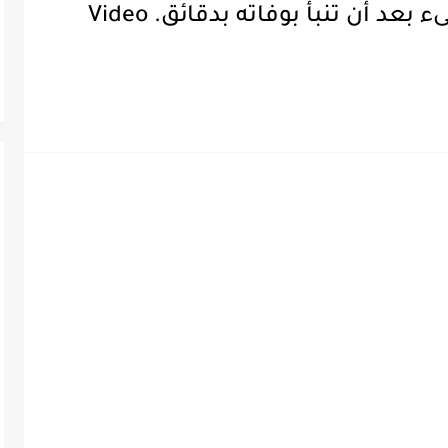
وفاة عبدالله زهرة بشكل مفاجىء بعد أن تنبأ بوفاته بدقائق. Video