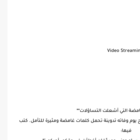
Video Streami
لغامضة التي أشعلت التساؤلات**
باح يوم وفاته تدوينة تحمل كلمات غامضة ومثيرة للتأمل. كتب
فيها: