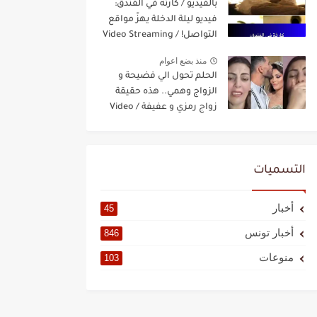
بالفيديو / كارثة في الفندق:
فيديو ليلة الدخلة يهزّ مواقع
التواصل! / Video Streaming
منذ بضع اعوام
الحلم تحول الي فضيحة و
الزواج وهمي.. هذه حقيقة
زواج رمزي و عفيفة / Video
Streaming
التسميات
أخبار
45
أخبار تونس
846
منوعات
103