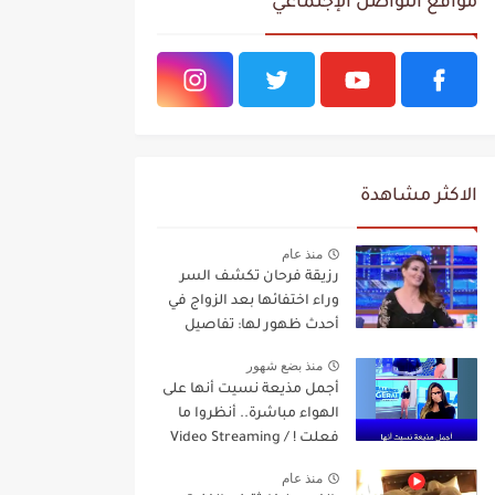
مواقع التواصل الإجتماعي
الاكثر مشاهدة
منذ عام
رزيقة فرحان تكشف السر
وراء اختفائها بعد الزواج في
أحدث ظهور لها: تفاصيل
مفاجئة Video Streaming
منذ بضع شهور
أجمل مذيعة نسيت أنها على
الهواء مباشرة.. أنظروا ما
فعلت ! / Video Streaming
منذ عام