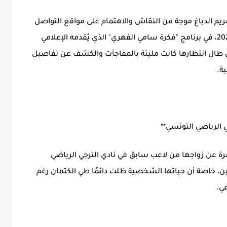
ريم الدباغ موجة من النقاش والاهتمام على مواقع التواصل
الاجتماعي بعد ظهورها يوم السبت، 25 جانفي 2025، في برنامج "فكرة سامي الفهري" الذي يُقدمه الإعلامي
لتي طال انتظارها كانت مليئة بالمفاجآت والكشف عن تفاصيل
ية.
 الرياضي التونسي**
رة عن زواجها من لاعب سابق في نادي الترجي الرياضي
عين، خاصة أن حياتها الشخصية ظلت دائمًا طي الكتمان رغم
عي.