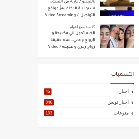
بالفيديو / كارثة في الفندق:
فيديو ليلة الدخلة يهزّ مواقع
التواصل! / Video Streaming
منذ بضع اعوام
الحلم تحول الي فضيحة و
الزواج وهمي.. هذه حقيقة
زواج رمزي و عفيفة / Video
Streaming
التسميات
أخبار
45
أخبار تونس
846
منوعات
103