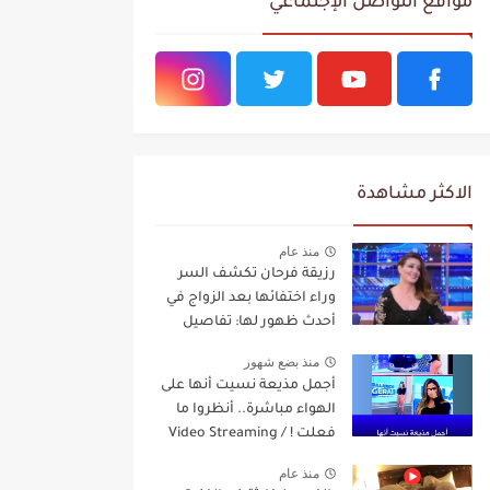
مواقع التواصل الإجتماعي
الاكثر مشاهدة
منذ عام
رزيقة فرحان تكشف السر
وراء اختفائها بعد الزواج في
أحدث ظهور لها: تفاصيل
مفاجئة Video Streaming
منذ بضع شهور
أجمل مذيعة نسيت أنها على
الهواء مباشرة.. أنظروا ما
فعلت ! / Video Streaming
منذ عام