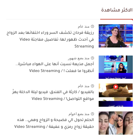
الاكثر مشاهدة
منذ عام
رزيقة فرحان تكشف السر وراء اختفائها بعد الزواج
في أحدث ظهور لها: تفاصيل مفاجئة Video
Streaming
منذ بضع شهور
أجمل مذيعة نسيت أنها على الهواء مباشرة..
أنظروا ما فعلت ! / Video Streaming
منذ عام
بالفيديو / كارثة في الفندق: فيديو ليلة الدخلة يهزّ
مواقع التواصل! / Video Streaming
منذ بضع اعوام
الحلم تحول الي فضيحة و الزواج وهمي.. هذه
حقيقة زواج رمزي و عفيفة / Video Streaming