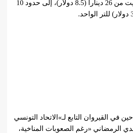
ففي تونس، تراجع سعر لتر الزيت من 26 ديناراً (8.5 دولار)، إلى حدود 10
ين في القيروان التابع لـ»الاتحاد التونسي
لدي الرمضاني «رغم الصعوبات المناخية،