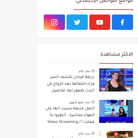
مواقع التواصل الإجتماعي
الاكثر مشاهدة
منذ عام
رزيقة فرحان تكشف السر
وراء اختفائها بعد الزواج في
أحدث ظهور لها: تفاصيل
مفاجئة Video Streaming
منذ بضع شهور
أجمل مذيعة نسيت أنها على
الهواء مباشرة.. أنظروا ما
فعلت ! / Video Streaming
منذ عام