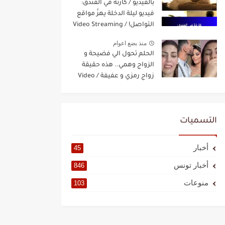
بالفيديو / كارثة في الفندق:
فيديو ليلة الدخلة يهزّ مواقع
التواصل! / Video Streaming
منذ بضع اعوام
الحلم تحول الي فضيحة و
الزواج وهمي.. هذه حقيقة
زواج رمزي و عفيفة / Video
Streaming
التسميات
أخبار
45
أخبار تونس
846
منوعات
103