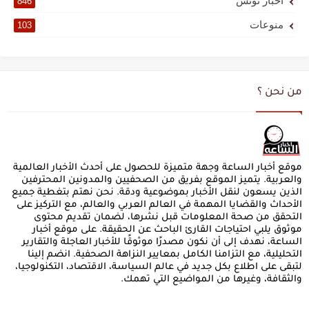
أخبار تونس
846
منوعات
103
من نحن ؟
موقع أخبار الساعة وجهة متميزة للحصول على أحدث الأخبار العالمية
والعربية. يتميز الموقع بفريق من الصحفيين والمدونين المحترفين
الذين يسعون لنقل الأخبار بموضوعية ودقة. نحن نهتم بتغطية جميع
الأحداث والقضايا المهمة في العالم العربي والعالم، مع التركيز على
التحقق من صحة المعلومات قبل نشرها، لضمان تقديم محتوى
موثوق يلبي احتياجات القارئ الباحث عن الحقيقة. على موقع أخبار
الساعة، نهدف إلى أن نكون مصدرًا موثوقًا للأخبار العاجلة والتقارير
التحليلية، مع التزامنا الكامل بمعايير النزاهة الصحفية. انضم إلينا
لتبقى على اطلاع بكل جديد في عالم السياسة، الاقتصاد، التكنولوجيا،
والثقافة، وغيرها من المواضيع التي تهمك.