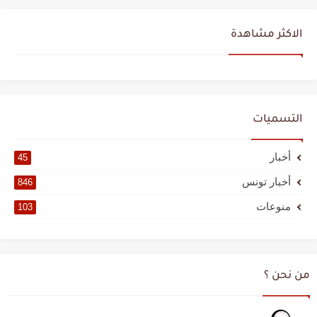
الاكثر مشاهدة
التسميات
أخبار
45
أخبار تونس
846
منوعات
103
من نحن ؟