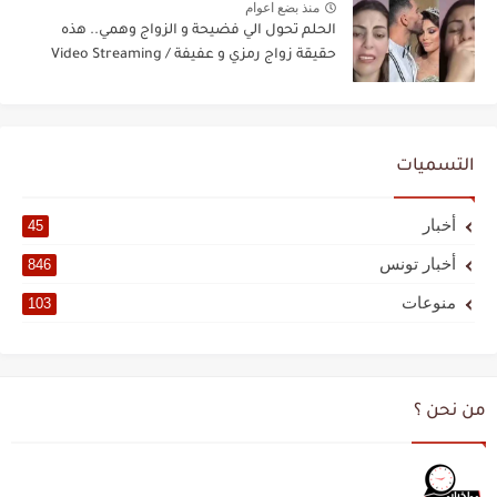
منذ بضع اعوام
الحلم تحول الي فضيحة و الزواج وهمي.. هذه
حقيقة زواج رمزي و عفيفة / Video Streaming
التسميات
أخبار
45
أخبار تونس
846
منوعات
103
من نحن ؟