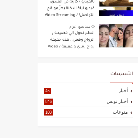
بالفيديو / كارثة في الفندق:
فيديو ليلة الدخلة يهزّ مواقع
التواصل! / Video Streaming
منذ بضع اعوام
الحلم تحول الي فضيحة و
الزواج وهمي.. هذه حقيقة
زواج رمزي و عفيفة / Video
Streaming
التسميات
أخبار
45
أخبار تونس
846
منوعات
103