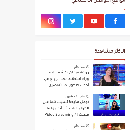
مواقع التواصل الإجتماعي
الاكثر مشاهدة
منذ عام
رزيقة فرحان تكشف السر
وراء اختفائها بعد الزواج في
أحدث ظهور لها: تفاصيل
مفاجئة Video Streaming
منذ بضع شهور
أجمل مذيعة نسيت أنها على
الهواء مباشرة.. أنظروا ما
فعلت ! / Video Streaming
منذ عام