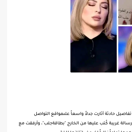
اصيل حادثة أثارت جدلاً واسعاً علىمواقع التواصل
سالة غريبة كُتب عليها من الخارج "بطاقةجلب"، وأرفقت مع