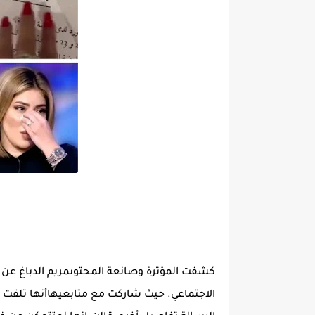
كشفت المؤثرة وصانعة المحتوىمريم الدباغ عن تف
الاجتماعي. حيث شاركت مع متابعيهاأنها تلقت ر