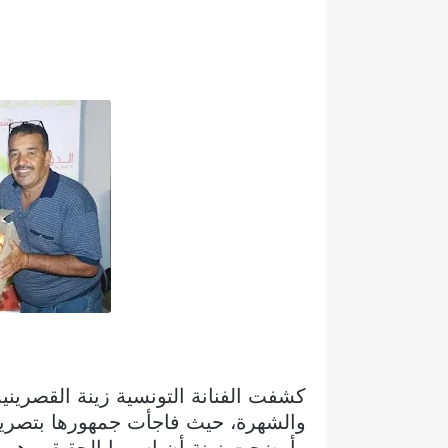
كشفت الفنانة التونسية زينة القصرينية
والشهرة، حيث فاجأت جمهورها بتصريح 