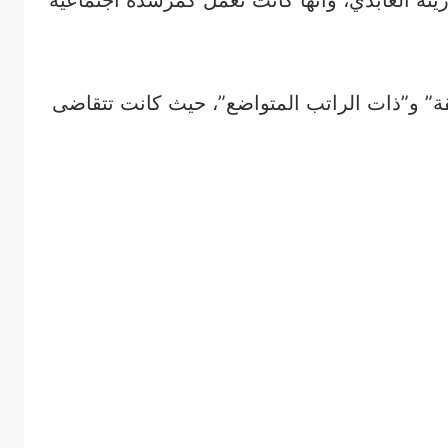
نة العابدي، وأنها كانت تعمل كمرشدة اجتماعية
قة” و”ذات الراتب المتواضع”، حيث كانت تتقاضى