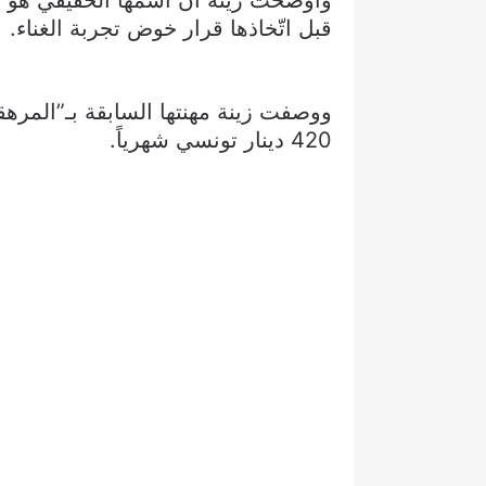
وأوضحت زينة أن اسمها الحقيقي هو زي
قبل اتّخاذها قرار خوض تجربة الغناء.
ووصفت زينة مهنتها السابقة بـ”المره
420 دينار تونسي شهرياً.