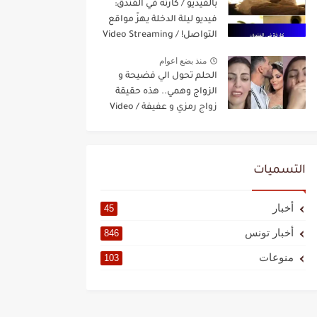
بالفيديو / كارثة في الفندق:
فيديو ليلة الدخلة يهزّ مواقع
التواصل! / Video Streaming
منذ بضع اعوام
الحلم تحول الي فضيحة و
الزواج وهمي.. هذه حقيقة
زواج رمزي و عفيفة / Video
Streaming
التسميات
أخبار
45
أخبار تونس
846
منوعات
103