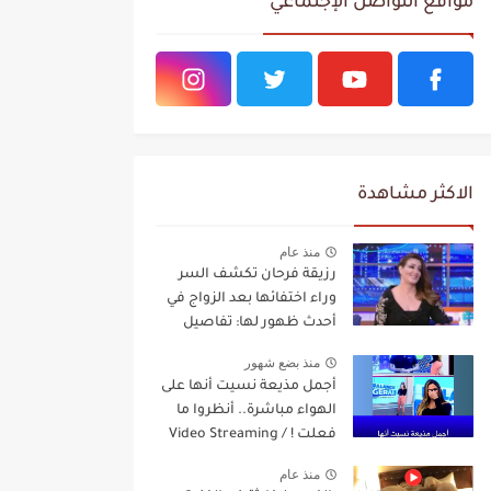
مواقع التواصل الإجتماعي
الاكثر مشاهدة
منذ عام
رزيقة فرحان تكشف السر
وراء اختفائها بعد الزواج في
أحدث ظهور لها: تفاصيل
مفاجئة Video Streaming
منذ بضع شهور
أجمل مذيعة نسيت أنها على
الهواء مباشرة.. أنظروا ما
فعلت ! / Video Streaming
منذ عام