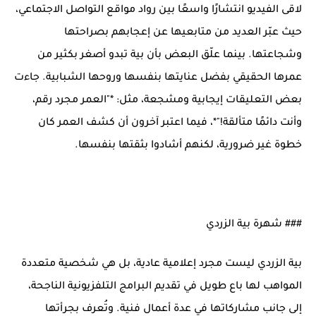
لاقى الفيديو انتشارًا واسعًا بين رواد مواقع التواصل الاجتماعي،
حيث عبّر العديد من متابعيها عن إعجابهم بصراحتها
وشجاعتها. بينما علّق البعض بأن بية تبدو أصغر بكثير من
عمرها الحقيقي بفضل عنايتها بنفسها وروحها الشبابية. جاءت
بعض التعليقات إيجابية ومشجعة، مثل: *"العمر مجرد رقم،
وأنت دائمًا متألقة!"*، فيما اعتبر آخرون أن كشف العمر كان
خطوة غير ضرورية، لكنهم أشادوا بثقتها بنفسها.
### شهرة بية الزردي
بية الزردي ليست مجرد إعلامية عادية، بل هي شخصية متعددة
المواهب لها باع طويل في تقديم البرامج التلفزيونية الناجحة،
إلى جانب مشاركاتها في عدة أعمال فنية. وتُعرف بجرأتها