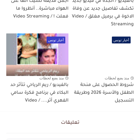
بالفيديو / الجدة في فيديو جديد
أجمل مذيعة نسيت أنها على
تكشف تفاصيل جديد عن وفاة
الهواء مباشرة.. أنظروا ما
الاخوة في برميل مغلق / Video
فعلت ! / Video Streaming
Streaming
أخبار تونس
أخبار تونس
منذ بضع لحظات
منذ بضع لحظات
شروط الحصول على منحة
بالفيديو / ريم الرياحي تتأثر حد
الطفل والأسرة 2026 وطريقة
البكاء في برنامج فكرة سامي
التسجيل
الفهري أثر.... / Video
تعليقات