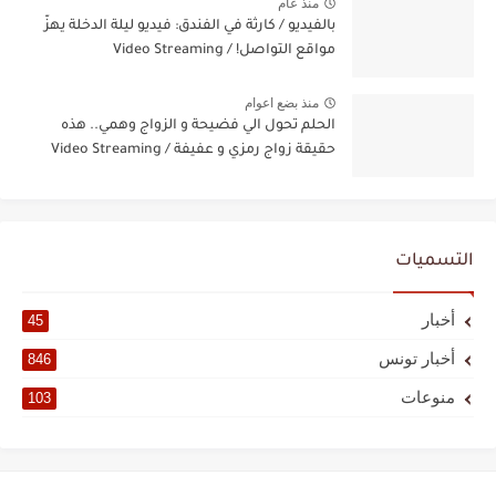
منذ عام
بالفيديو / كارثة في الفندق: فيديو ليلة الدخلة يهزّ
مواقع التواصل! / Video Streaming
منذ بضع اعوام
الحلم تحول الي فضيحة و الزواج وهمي.. هذه
حقيقة زواج رمزي و عفيفة / Video Streaming
التسميات
أخبار
45
أخبار تونس
846
منوعات
103