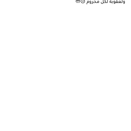
ولعقوبة لكل محروم 😥🤲