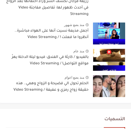
رزيقة فرحان تكشف السر وراء اختفائها بعد الزواج
في أحدث ظهور لها: تفاصيل مفاجئة Video
Streaming
منذ بضع شهور
أجمل مذيعة نسيت أنها على الهواء مباشرة..
أنظروا ما فعلت ! / Video Streaming
منذ عام
بالفيديو / كارثة في الفندق: فيديو ليلة الدخلة يهزّ
مواقع التواصل! / Video Streaming
منذ بضع اعوام
الحلم تحول الي فضيحة و الزواج وهمي.. هذه
حقيقة زواج رمزي و عفيفة / Video Streaming
التسميات