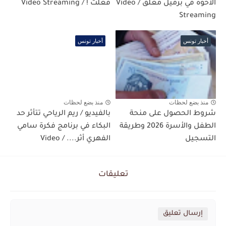
الاخوة في برميل مغلق / Video
فعلت ! / Video Streaming
Streaming
أخبار تونس
أخبار تونس
منذ بضع لحظات
منذ بضع لحظات
شروط الحصول على منحة
بالفيديو / ريم الرياحي تتأثر حد
الطفل والأسرة 2026 وطريقة
البكاء في برنامج فكرة سامي
التسجيل
الفهري أثر.... / Video
تعليقات
إرسال تعليق