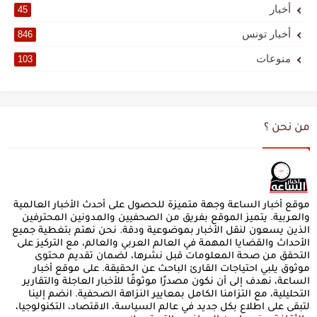
أخبار
45
أخبار تونس
846
منوعات
103
من نحن ؟
موقع أخبار الساعة وجهة متميزة للحصول على أحدث الأخبار العالمية
والعربية. يتميز الموقع بفريق من الصحفيين والمدونين المحترفين
الذين يسعون لنقل الأخبار بموضوعية ودقة. نحن نهتم بتغطية جميع
الأحداث والقضايا المهمة في العالم العربي والعالم، مع التركيز على
التحقق من صحة المعلومات قبل نشرها، لضمان تقديم محتوى
موثوق يلبي احتياجات القارئ الباحث عن الحقيقة. على موقع أخبار
الساعة، نهدف إلى أن نكون مصدرًا موثوقًا للأخبار العاجلة والتقارير
التحليلية، مع التزامنا الكامل بمعايير النزاهة الصحفية. انضم إلينا
لتبقى على اطلاع بكل جديد في عالم السياسة، الاقتصاد، التكنولوجيا،