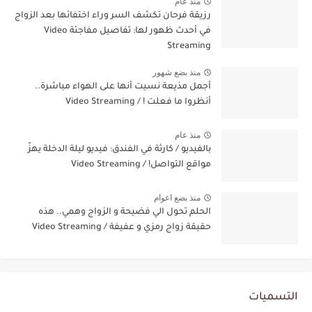
منذ عام
رزيقة فرحان تكشف السر وراء اختفائها بعد الزواج
في أحدث ظهور لها: تفاصيل مفاجئة Video
Streaming
منذ بضع شهور
أجمل مذيعة نسيت أنها على الهواء مباشرة..
أنظروا ما فعلت ! / Video Streaming
منذ عام
بالفيديو / كارثة في الفندق: فيديو ليلة الدخلة يهزّ
مواقع التواصل! / Video Streaming
منذ بضع اعوام
الحلم تحول الي فضيحة و الزواج وهمي.. هذه
حقيقة زواج رمزي و عفيفة / Video Streaming
التسميات