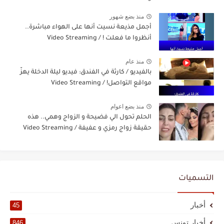
منذ بضع شهور
أجمل مذيعة نسيت أنها على الهواء مباشرة..
أنظروا ما فعلت ! / Video Streaming
منذ عام
بالفيديو / كارثة في الفندق: فيديو ليلة الدخلة يهزّ
مواقع التواصل! / Video Streaming
منذ بضع اعوام
الحلم تحول الي فضيحة و الزواج وهمي.. هذه
حقيقة زواج رمزي و عفيفة / Video Streaming
التسميات
أخبار
45
أخبار تونس
846