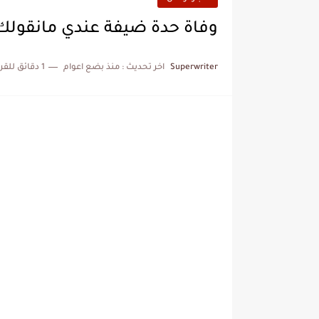
وفاة حدة ضيفة عندي مانقولك منذ قليل ng
Superwriter
اخر تحديث :
منذ بضع اعوام
1 دقائق للقراءة