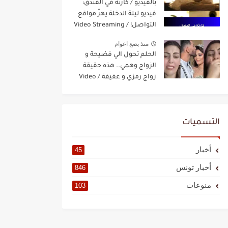
بالفيديو / كارثة في الفندق:
فيديو ليلة الدخلة يهزّ مواقع
التواصل! / Video Streaming
منذ بضع اعوام
الحلم تحول الي فضيحة و
الزواج وهمي.. هذه حقيقة
زواج رمزي و عفيفة / Video
Streaming
التسميات
أخبار
45
أخبار تونس
846
منوعات
103