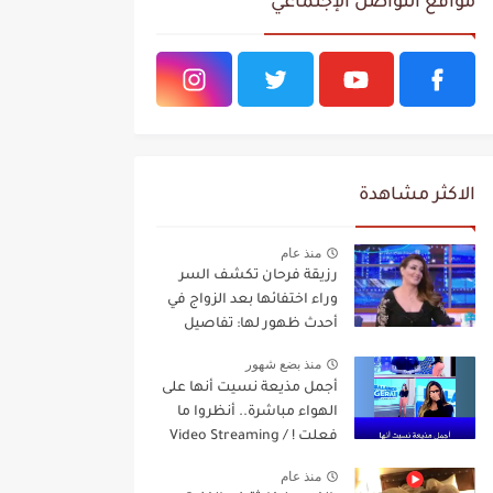
مواقع التواصل الإجتماعي
الاكثر مشاهدة
منذ عام
رزيقة فرحان تكشف السر
وراء اختفائها بعد الزواج في
أحدث ظهور لها: تفاصيل
مفاجئة Video Streaming
منذ بضع شهور
أجمل مذيعة نسيت أنها على
الهواء مباشرة.. أنظروا ما
فعلت ! / Video Streaming
منذ عام