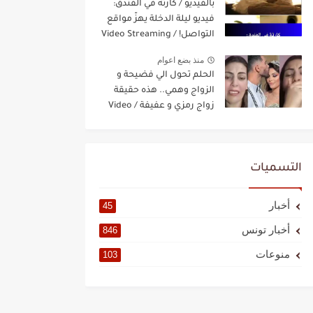
بالفيديو / كارثة في الفندق:
فيديو ليلة الدخلة يهزّ مواقع
التواصل! / Video Streaming
منذ بضع اعوام
الحلم تحول الي فضيحة و
الزواج وهمي.. هذه حقيقة
زواج رمزي و عفيفة / Video
Streaming
التسميات
أخبار
45
أخبار تونس
846
منوعات
103