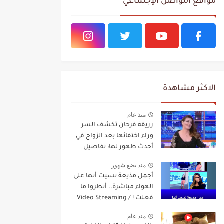
مواقع التواصل الإجتماعي
الاكثر مشاهدة
منذ عام
رزيقة فرحان تكشف السر
وراء اختفائها بعد الزواج في
أحدث ظهور لها: تفاصيل
مفاجئة Video Streaming
منذ بضع شهور
أجمل مذيعة نسيت أنها على
الهواء مباشرة.. أنظروا ما
فعلت ! / Video Streaming
منذ عام