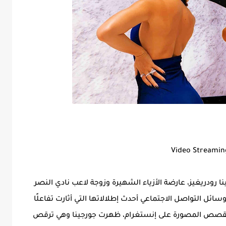
توبر 2024، شاركت جورجينا رودريغيز، عارضة الأزياء الشهيرة وزوجة لاعب نادي النصر
ائل التواصل الاجتماعي أحدث إطلالاتها التي أثارت تفاعلًا
ة القصص المصورة على إنستغرام، ظهرت جورجينا وهي ترقص