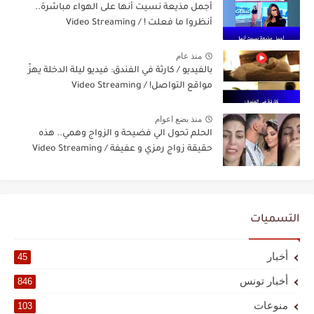
أجمل مذيعة نسيت أنها على الهواء مباشرة..
أنظروا ما فعلت ! / Video Streaming
منذ عام
بالفيديو / كارثة في الفندق: فيديو ليلة الدخلة يهزّ
مواقع التواصل! / Video Streaming
منذ بضع اعوام
الحلم تحول الي فضيحة و الزواج وهمي.. هذه
حقيقة زواج رمزي و عفيفة / Video Streaming
التسميات
أخبار
45
أخبار تونس
846
منوعات
103