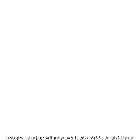
علاء الشابي في فكرة سامي الفهري مع الهادي زعيم ينهار باكيا