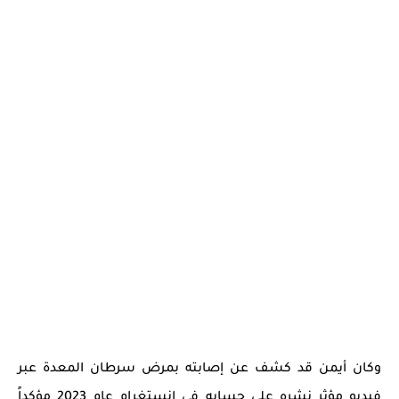
وكان أيمن قد كشف عن إصابته بمرض سرطان المعدة عبر
فيديو مؤثر نشره على حسابه في إنستغرام عام 2023 مؤكداً