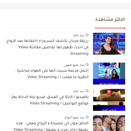
الاكثر مشاهدة
منذ عام
رزيقة فرحان تكشف السر وراء اختفائها بعد الزواج
في أحدث ظهور لها: تفاصيل مفاجئة Video
Streaming
منذ بضع شهور
أجمل مذيعة نسيت أنها على الهواء مباشرة..
أنظروا ما فعلت ! / Video Streaming
منذ عام
بالفيديو / كارثة في الفندق: فيديو ليلة الدخلة يهزّ
مواقع التواصل! / Video Streaming
منذ بضع اعوام
الحلم تحول الي فضيحة و الزواج وهمي.. هذه
حقيقة زواج رمزي و عفيفة / Video Streaming