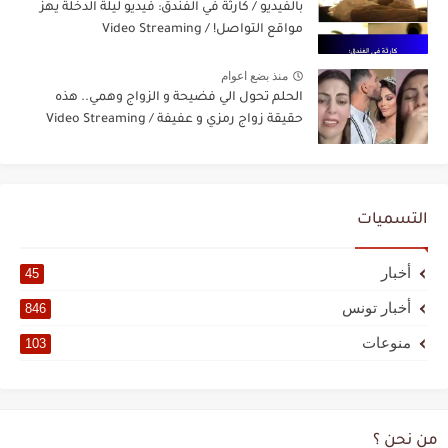
بالفيديو / كارثة في الفندق: فيديو ليلة الدخلة يهزّ
مواقع التواصل! / Video Streaming
منذ بضع اعوام
الحلم تحول الي فضيحة و الزواج وهمي.. هذه
حقيقة زواج رمزي و عفيفة / Video Streaming
التسميات
أخبار
45
أخبار تونس
846
منوعات
103
من نحن ؟