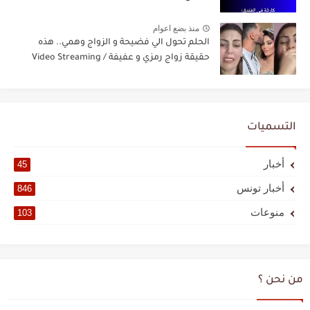
منذ بضع اعوام
الحلم تحول الي فضيحة و الزواج وهمي.. هذه
حقيقة زواج رمزي و عفيفة / Video Streaming
التسميات
أخبار
45
أخبار تونس
846
منوعات
103
من نحن ؟