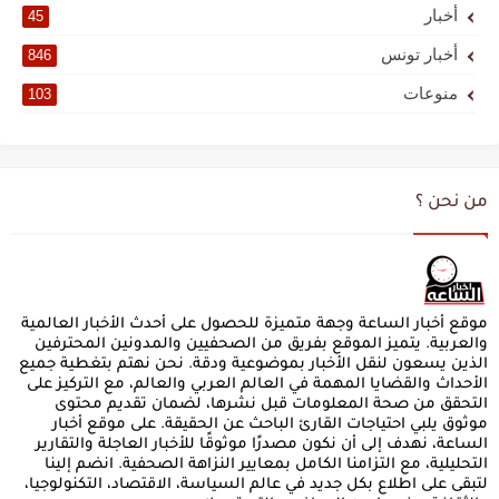
أخبار
45
أخبار تونس
846
منوعات
103
من نحن ؟
موقع أخبار الساعة وجهة متميزة للحصول على أحدث الأخبار العالمية
والعربية. يتميز الموقع بفريق من الصحفيين والمدونين المحترفين
الذين يسعون لنقل الأخبار بموضوعية ودقة. نحن نهتم بتغطية جميع
الأحداث والقضايا المهمة في العالم العربي والعالم، مع التركيز على
التحقق من صحة المعلومات قبل نشرها، لضمان تقديم محتوى
موثوق يلبي احتياجات القارئ الباحث عن الحقيقة. على موقع أخبار
الساعة، نهدف إلى أن نكون مصدرًا موثوقًا للأخبار العاجلة والتقارير
التحليلية، مع التزامنا الكامل بمعايير النزاهة الصحفية. انضم إلينا
لتبقى على اطلاع بكل جديد في عالم السياسة، الاقتصاد، التكنولوجيا،