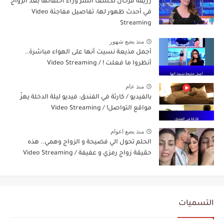
رزيقة فرحان تكشف السر وراء اختفائها بعد الزواج
في أحدث ظهور لها: تفاصيل مفاجئة Video
Streaming
منذ بضع شهور
أجمل مذيعة نسيت أنها على الهواء مباشرة..
أنظروا ما فعلت ! / Video Streaming
منذ عام
بالفيديو / كارثة في الفندق: فيديو ليلة الدخلة يهزّ
مواقع التواصل! / Video Streaming
منذ بضع اعوام
الحلم تحول الي فضيحة و الزواج وهمي.. هذه
حقيقة زواج رمزي و عفيفة / Video Streaming
التسميات