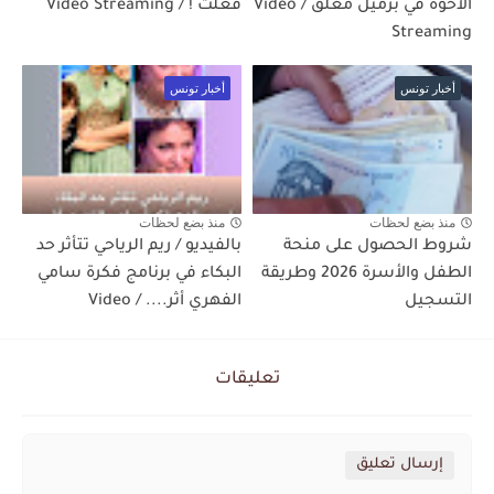
الاخوة في برميل مغلق / Video
فعلت ! / Video Streaming
Streaming
أخبار تونس
أخبار تونس
منذ بضع لحظات
منذ بضع لحظات
شروط الحصول على منحة
بالفيديو / ريم الرياحي تتأثر حد
الطفل والأسرة 2026 وطريقة
البكاء في برنامج فكرة سامي
التسجيل
الفهري أثر.... / Video
تعليقات
إرسال تعليق