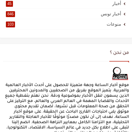
أخبار
45
أخبار تونس
846
منوعات
103
من نحن ؟
موقع أخبار الساعة وجهة متميزة للحصول على أحدث الأخبار العالمية
والعربية. يتميز الموقع بفريق من الصحفيين والمدونين المحترفين
الذين يسعون لنقل الأخبار بموضوعية ودقة. نحن نهتم بتغطية جميع
الأحداث والقضايا المهمة في العالم العربي والعالم، مع التركيز على
التحقق من صحة المعلومات قبل نشرها، لضمان تقديم محتوى
موثوق يلبي احتياجات القارئ الباحث عن الحقيقة. على موقع أخبار
الساعة، نهدف إلى أن نكون مصدرًا موثوقًا للأخبار العاجلة والتقارير
التحليلية، مع التزامنا الكامل بمعايير النزاهة الصحفية. انضم إلينا
لتبقى على اطلاع بكل جديد في عالم السياسة، الاقتصاد، التكنولوجيا،