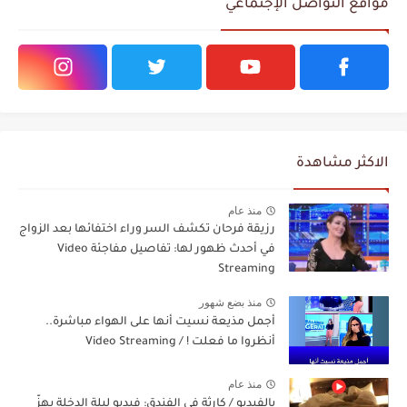
مواقع التواصل الإجتماعي
الاكثر مشاهدة
منذ عام
رزيقة فرحان تكشف السر وراء اختفائها بعد الزواج
في أحدث ظهور لها: تفاصيل مفاجئة Video
Streaming
منذ بضع شهور
أجمل مذيعة نسيت أنها على الهواء مباشرة..
أنظروا ما فعلت ! / Video Streaming
منذ عام
بالفيديو / كارثة في الفندق: فيديو ليلة الدخلة يهزّ