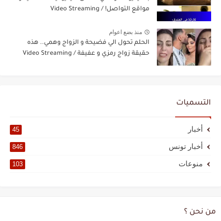
مواقع التواصل! / Video Streaming
منذ بضع اعوام
الحلم تحول الي فضيحة و الزواج وهمي.. هذه
حقيقة زواج رمزي و عفيفة / Video Streaming
التسميات
أخبار
45
أخبار تونس
846
منوعات
103
من نحن ؟