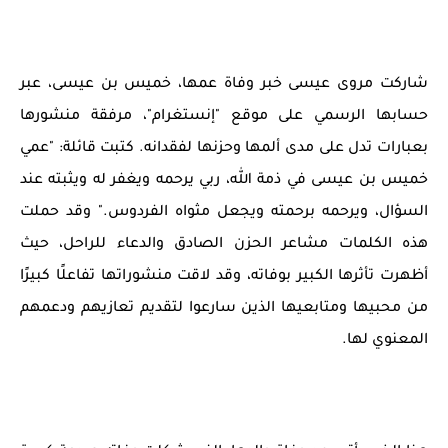
شاركت مروى عيسى خبر وفاة عمها، خميس بن عيسى، عبر
حسابها الرسمي على موقع "إنستغرام"، مرفقة منشورها
بعبارات تدل على مدى ألمها وحزنها لفقدانه. كتبت قائلة: "عمي
خميس بن عيسى في ذمة الله، ربي يرحمه ويغفر له ويثبته عند
السؤال، ويرحمه برحمته ويجعل مثواه الفردوس." وقد حملت
هذه الكلمات مشاعر الحزن الصادق والدعاء للراحل، حيث
أظهرت تأثرها الكبير بوفاته، وقد لاقت منشوراتها تفاعلًا كبيرًا
من محبيها ومتابعيها الذين سارعوا لتقديم تعازيهم ودعمهم
المعنوي لها.