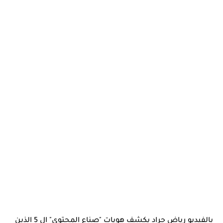
بالفيديو رياض جراد يكشف هويات "صناع المحتوى" ال 5 الذين