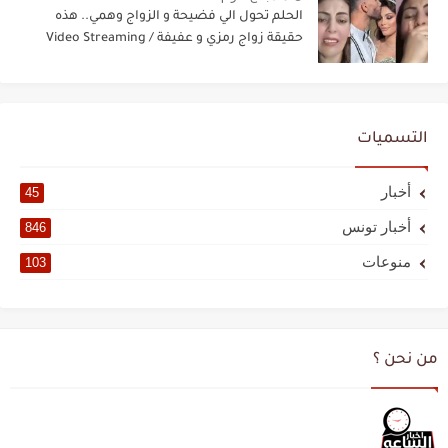
الحلم تحول الي فضيحة و الزواج وهمي.. هذه
حقيقة زواج رمزي و عفيفة / Video Streaming
التسميات
أخبار
45
أخبار تونس
846
منوعات
103
من نحن ؟