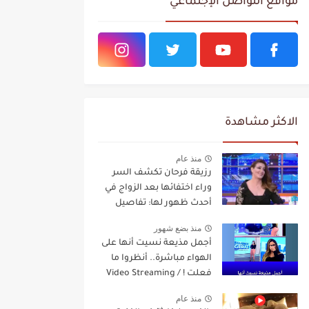
مواقع التواصل الإجتماعي
الاكثر مشاهدة
منذ عام
رزيقة فرحان تكشف السر
وراء اختفائها بعد الزواج في
أحدث ظهور لها: تفاصيل
مفاجئة Video Streaming
منذ بضع شهور
أجمل مذيعة نسيت أنها على
الهواء مباشرة.. أنظروا ما
فعلت ! / Video Streaming
منذ عام