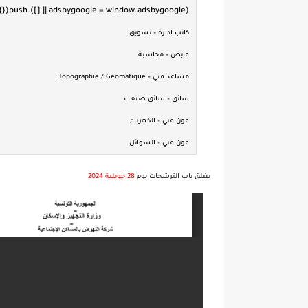
كاتب ادارة – تسويق
قابض – محاسبة
مساعد فني – Topographie / Géomatique
سائق – سائق صنف د
عون فني – الكهرباء
عون فني – السوائل
يغلق باب الترشحات يوم
28 جويلية 2024