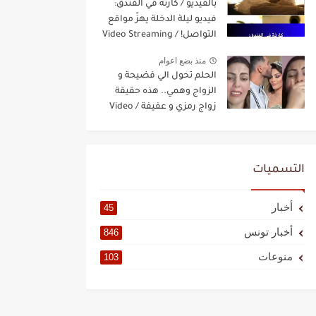
بالفيديو / كارثة في الفندق:
فيديو ليلة الدخلة يهزّ مواقع
التواصل! / Video Streaming
منذ بضع اعوام
الحلم تحول الي فضيحة و
الزواج وهمي.. هذه حقيقة
زواج رمزي و عفيفة / Video
Streaming
التسميات
أخبار
45
أخبار تونس
846
منوعات
103