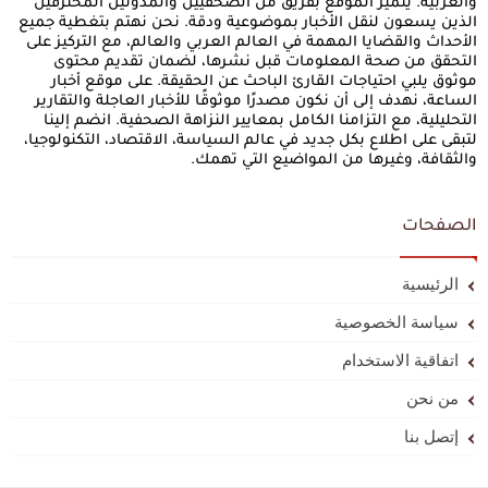
والعربية. يتميز الموقع بفريق من الصحفيين والمدونين المحترفين
الذين يسعون لنقل الأخبار بموضوعية ودقة. نحن نهتم بتغطية جميع
الأحداث والقضايا المهمة في العالم العربي والعالم، مع التركيز على
التحقق من صحة المعلومات قبل نشرها، لضمان تقديم محتوى
موثوق يلبي احتياجات القارئ الباحث عن الحقيقة. على موقع أخبار
الساعة، نهدف إلى أن نكون مصدرًا موثوقًا للأخبار العاجلة والتقارير
التحليلية، مع التزامنا الكامل بمعايير النزاهة الصحفية. انضم إلينا
لتبقى على اطلاع بكل جديد في عالم السياسة، الاقتصاد، التكنولوجيا،
والثقافة، وغيرها من المواضيع التي تهمك.
الصفحات
الرئيسية
سياسة الخصوصية
اتفاقية الاستخدام
من نحن
إتصل بنا