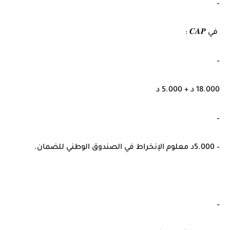
–
في 𝑪𝑨𝑷 :
–
18.000 د + 5.000 د
–
– 5.000د معلوم الإنخراط في الصندوق الوطني للضمان.
–