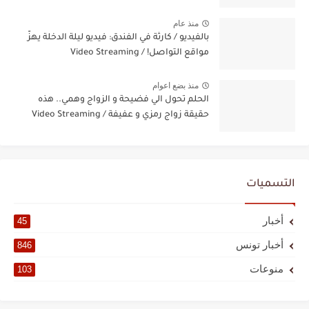
منذ عام
بالفيديو / كارثة في الفندق: فيديو ليلة الدخلة يهزّ
مواقع التواصل! / Video Streaming
منذ بضع اعوام
الحلم تحول الي فضيحة و الزواج وهمي.. هذه
حقيقة زواج رمزي و عفيفة / Video Streaming
التسميات
أخبار
45
أخبار تونس
846
منوعات
103