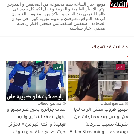
موقع أخبار الساعة يضم مجموعة من الصحفيين و المدونين
نهتم بالاخبار العالمية و العربية و ننقل لكم كل جديد في
عالمنا العربي بعد التثبت و التاكد من المعلومة. العاملون
في هذا الموقع محترفون و لديهم تجربة كبيرة في ميدان
الصحافة : صحفيين استقصائيين صحفي اخبار رياضية
صحفي اخبار سياسية
مقالات قد تهمك
أخبار
أخبار
منذ بضع لحظات
منذ بضع لحظات
فيديو هروب مغني الراب لايا
شاب جزائري يخرج عبر فيديو و
من تونس بعد مطاردات من
يقول انه قد اشترى ولاية
شرطة بسبب عـ.ـركـ.ـة
#بليدة و انها اكبر من #الجزائر
بوسعادة... Video Streaming
حيث اصبح ملك له و سوف